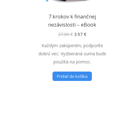
7 krokov k finančnej
nezávislosti – eBook
37.00
€
3.97
€
Každým zakúpením, podporíte
dobrú vec. Vyzbieraná suma bude
použitá na pomoc.
Pridať do košíka