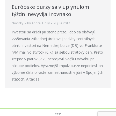
Európske burzy sa v uplynulom
týždni nevyvíjali rovnako
Novinky
By
Andrej Hollý
9. júla 2017
Investori sa držali pri stene preto, lebo sa obávajú
zvyšovania základnej úrokovej sadzby centrálnych
bánk. Investori na Nemeckej burze (DB) vo Frankfurte
n/M mali vo štvrtok (6.7.) za sebou stratový deň. Preto
zrejme v piatok (7.7.) neprejavili väčšiu odvahu pri
nákupe podielov. Výraznejší impulz burze nepriniesli ani
výborné čísla o raste zamestnanosti v júni v Spojených
štátoch. A tak sa…
test